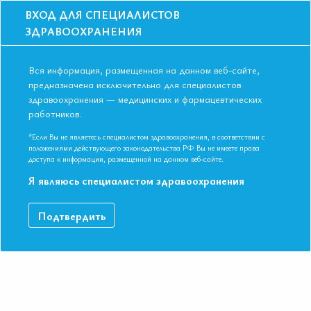
ВХОД ДЛЯ СПЕЦИАЛИСТОВ
ЗДРАВООХРАНЕНИЯ
Вся информация, размещенная на данном веб-сайте,
предназначена исключительно для специалистов
здравоохранения — медицинских и фармацевтических
работников.
Главная
События
Школы
Онлайн школа: Решение проблемы срывов и переедания
*Если Вы не являетесь специалистом здравоохранения, в соответствии с
положениями действующего законодательства РФ Вы не имеете права
Онлайн школа: Решение проблемы
доступа к информации, размещенной на данном веб-сайте.
срывов и переедания
Я являюсь специалистом здравоохранения
Мероприятие прошло
Подтвердить
Дата начала:
08.12.2022
Дата окончания:
08.12.2022
Время начала лекций:
14:00 - 15:45
Город:
ОНЛАЙН ФОРМАТ
Контактная информация:
+7 495 708 42 23