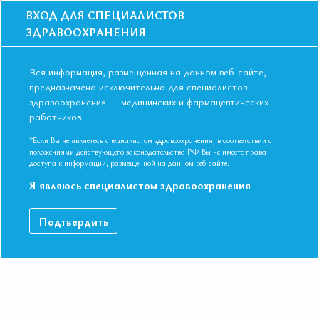
ВХОД ДЛЯ СПЕЦИАЛИСТОВ
ЗДРАВООХРАНЕНИЯ
Вся информация, размещенная на данном веб-сайте,
предназначена исключительно для специалистов
здравоохранения — медицинских и фармацевтических
работников.
Главная
События
Школы
Онлайн школа: Остеопороз и СС риски
*Если Вы не являетесь специалистом здравоохранения, в соответствии с
Онлайн школа: Остеопороз и СС риски
положениями действующего законодательства РФ Вы не имеете права
доступа к информации, размещенной на данном веб-сайте.
Мероприятие прошло
Я являюсь специалистом здравоохранения
Дата начала:
02.10.2024
Дата окончания:
02.10.2024
Подтвердить
Время начала лекций:
17:00 - 19:45
Город:
ОНЛАЙН ФОРМАТ
Контактная информация:
+7 495 708 42 23
ЭФИР ЗАВЕРШЕН