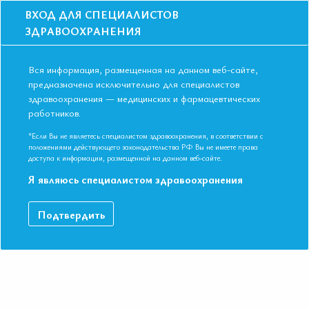
ВХОД ДЛЯ СПЕЦИАЛИСТОВ
ЗДРАВООХРАНЕНИЯ
Вся информация, размещенная на данном веб-сайте,
предназначена исключительно для специалистов
здравоохранения — медицинских и фармацевтических
работников.
Главная
События
Школы
ОЧНАЯ ШКОЛА г. Орел: ХСН: от клинических рекомендаций к
*Если Вы не являетесь специалистом здравоохранения, в соответствии с
практике
положениями действующего законодательства РФ Вы не имеете права
доступа к информации, размещенной на данном веб-сайте.
ОЧНАЯ ШКОЛА г. Орел: ХСН: от
Я являюсь специалистом здравоохранения
клинических рекомендаций к практике
Мероприятие прошло
Подтвердить
Дата начала:
01.10.2024
Дата окончания:
01.10.2024
Время начала регистрации:
16:30
Время начала лекций:
17:00 - 19:00
Город:
Орел