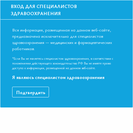
ВХОД ДЛЯ СПЕЦИАЛИСТОВ
ЗДРАВООХРАНЕНИЯ
Вся информация, размещенная на данном веб-сайте,
предназначена исключительно для специалистов
здравоохранения — медицинских и фармацевтических
работников.
Главная
События
Школы
Онлайн школа НМО: Гипертриглицеридемия: проблемы и решения
*Если Вы не являетесь специалистом здравоохранения, в соответствии с
положениями действующего законодательства РФ Вы не имеете права
Онлайн школа НМО:
доступа к информации, размещенной на данном веб-сайте.
Гипертриглицеридемия: проблемы и
Я являюсь специалистом здравоохранения
решения
Подтвердить
Мероприятие прошло
Дата начала:
03.10.2024
Дата окончания:
03.10.2024
Время начала лекций:
17:00 - 19:30
Город:
ОНЛАЙН ФОРМАТ