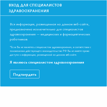
ВХОД ДЛЯ СПЕЦИАЛИСТОВ
ЗДРАВООХРАНЕНИЯ
Вся информация, размещенная на данном веб-сайте,
предназначена исключительно для специалистов
здравоохранения — медицинских и фармацевтических
работников.
Главная
События
Школы
Онлайн школа: Головокружения в целом и ПППГ в особенности -
*Если Вы не являетесь специалистом здравоохранения, в соответствии с
соматическое или психосоматическое заболевание
положениями действующего законодательства РФ Вы не имеете права
доступа к информации, размещенной на данном веб-сайте.
Онлайн школа: Головокружения в цело
Я являюсь специалистом здравоохранения
и ПППГ в особенности - соматическое
или психосоматическое заболевание
Подтвердить
Мероприятие прошло
Дата начала:
16.09.2022
Дата окончания:
16.09.2022
Время начала лекций:
16:00 - 17:45
Город:
ОНЛАЙН ФОРМАТ