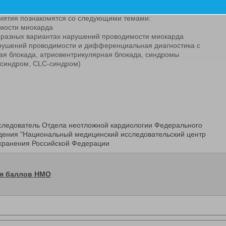
ость сердца и ее нарушения на ЭКГ. Часть 1»
риятия познакомятся со следующими темами:
имости миокарда
и разных вариантах нарушений проводимости миокарда
арушений проводимости и дифференциальная диагностика с
ая блокада, атриовентрикулярная блокада, синдромы
синдром, CLC-синдром)
следователь Отдела неотложной кардиологии Федерального
дения "Национальный медицинский исследовательский центр
охранения Российской Федерации
ия баллов НМО