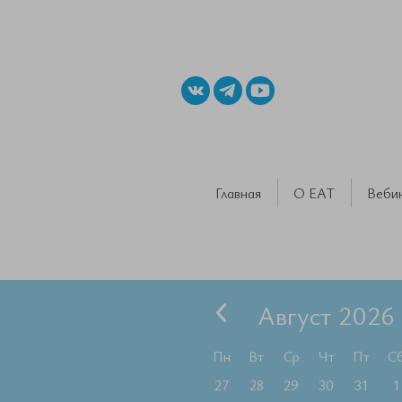
Главная
О ЕАТ
Веби
Август 2026
Пн
Вт
Ср
Чт
Пт
С
27
28
29
30
31
1