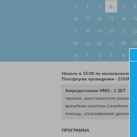
3
4
5
6
7
8
10
11
12
13
14
1
17
18
19
20
21
2
24
25
26
27
28
2
31
1
2
3
4
5
Начало в 15:00 по московскому в
Платформа проведения - ZOOM
Аккредитовано НМО - 1 ЗЕТ
терапия, анестезиология-реанимат
врачебная практика (семейная мед
помощь, ультразвуковая диагности
ПРОГРАММА