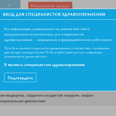
9
Мероприятие прошло
ВХОД ДЛЯ СПЕЦИАЛИСТОВ ЗДРАВООХРАНЕНИЯ
Дата начала:
19.10.2022
5
16
Дата окончания:
19.10.2022
2
23
Время начала лекций:
16:00 - 18:00
Вся информация, размещенная на данном веб-сайте,
предназначена исключительно для специалистов
Город:
ОНЛАЙН ФОРМАТ
9
30
здравоохранения — медицинских и фармацевтических работников.
Контактная информация:
+7 495 708 42 23
6
*Если Вы не являетесь специалистом здравоохранения, в соответствии с положениями
действующего законодательства РФ Вы не имеете права доступа к информации,
размещенной на данном веб-сайте.
Я являюсь специалистом здравоохранения
ремени
Подтвердить
ериатрия, кардиология, лечебное дело, медицинская биофизика,
ая медицина), сердечно-сосудистая хирургия, скорая
нкциональная диагностика