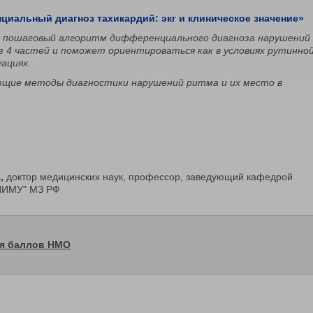
нциальный диагноз тахикардий: экг и клиническое значение»
н пошаговый алгоритм дифференциального диагноза нарушений
 4 частей и поможет ориентироваться как в условиях рутинно
уациях.
щие методы диагностики нарушений ритма и их место в
,
доктор медицинских наук, профессор, заведующий кафедрой
"ПИМУ" МЗ РФ
ия баллов НМО