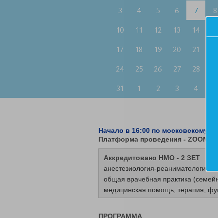
3
4
5
6
7
8
10
11
12
13
14
1
17
18
19
20
21
2
24
25
26
27
28
2
31
1
2
3
4
5
Начало в 16:00 по московскому в
Платформа проведения - ZOOM
Аккредитовано НМО - 2 ЗЕТ
анестезиология-реаниматология, г
общая врачебная практика (семейн
медицинская помощь, терапия, фу
ПРОГРАММА