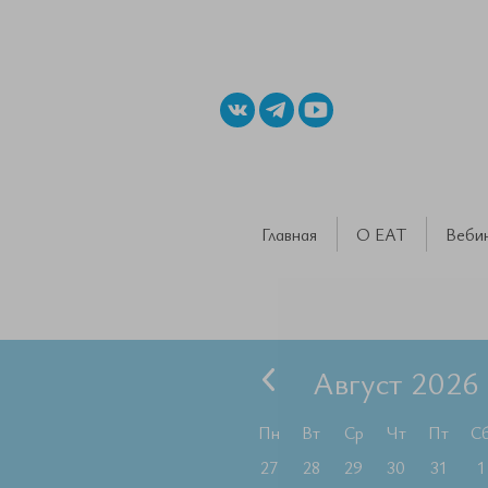
Главная
О ЕАТ
Веби
Август 2026
Пн
Вт
Ср
Чт
Пт
С
27
28
29
30
31
1