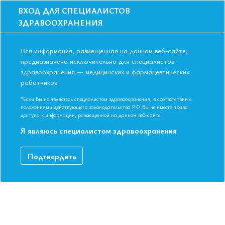
ВХОД ДЛЯ СПЕЦИАЛИСТОВ
ЗДРАВООХРАНЕНИЯ
Вся информация, размещенная на данном веб-сайте,
предназначена исключительно для специалистов
здравоохранения — медицинских и фармацевтических
работников.
Главная
События
Школы
Онлайн школа: Дифференциальная диагностика тахикардий с
*Если Вы не являетесь специалистом здравоохранения, в соответствии с
широкими комплексами QRS
положениями действующего законодательства РФ Вы не имеете права
доступа к информации, размещенной на данном веб-сайте.
Онлайн школа: Дифференциальная
Я являюсь специалистом здравоохранения
диагностика тахикардий с широкими
комплексами QRS
Подтвердить
Мероприятие прошло
Дата начала:
18.10.2022
Дата окончания:
18.10.2022
Время начала лекций:
15:00 - 16:00
Город:
ОНЛАЙН ФОРМАТ