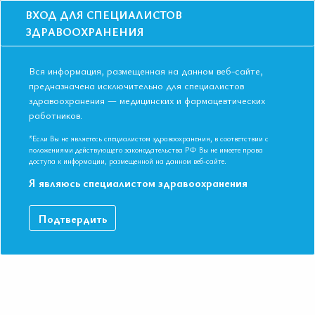
ВХОД ДЛЯ СПЕЦИАЛИСТОВ
ЗДРАВООХРАНЕНИЯ
Вся информация, размещенная на данном веб-сайте,
предназначена исключительно для специалистов
здравоохранения — медицинских и фармацевтических
работников.
Главная
События
Школы
Онлайн-школа: Активное долголетие и качество жизни женщин: при
*Если Вы не являетесь специалистом здравоохранения, в соответствии с
чем тут гормоны?
положениями действующего законодательства РФ Вы не имеете права
доступа к информации, размещенной на данном веб-сайте.
Онлайн-школа: Активное долголетие и
Я являюсь специалистом здравоохранения
качество жизни женщин: при чем тут
гормоны?
Подтвердить
Мероприятие прошло
Дата начала:
09.06.2023
Дата окончания:
09.06.2023
Время начала лекций:
17:00 - 19:45
Город:
ОНЛАЙН ФОРМАТ