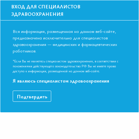
ВХОД ДЛЯ СПЕЦИАЛИСТОВ
ЗДРАВООХРАНЕНИЯ
Вся информация, размещенная на данном веб-сайте,
предназначена исключительно для специалистов
здравоохранения — медицинских и фармацевтических
работников.
Главная
События
Школы
Онлайн-школа: Дислипидемии: о чем важно помнить?
*Если Вы не являетесь специалистом здравоохранения, в соответствии с
положениями действующего законодательства РФ Вы не имеете права
Онлайн-школа: Дислипидемии: о чем
доступа к информации, размещенной на данном веб-сайте.
важно помнить?
Я являюсь специалистом здравоохранения
Мероприятие прошло
Подтвердить
Дата начала:
08.06.2023
Дата окончания:
08.06.2023
Время начала лекций:
17:00 - 19:30
Город:
ОНЛАЙН ФОРМАТ
Контактная информация:
+7 495 708 42 23