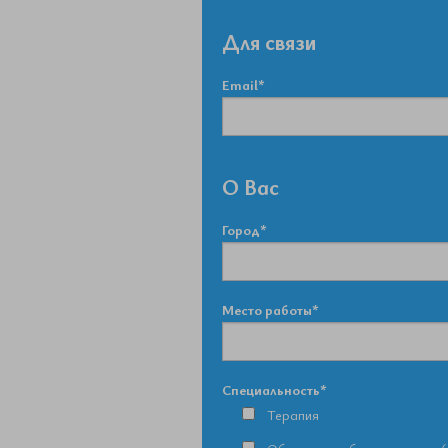
Для связи
Email*
О Вас
Город*
Место работы*
Специальность*
Терапия