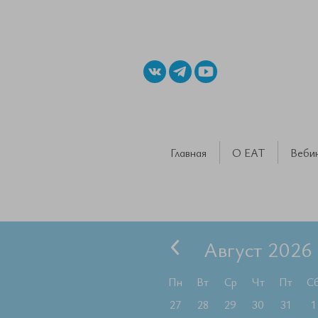
Главная
О ЕАТ
Веби
Август 2026
Пн
Вт
Ср
Чт
Пт
С
27
28
29
30
31
1