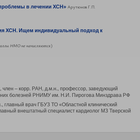
Арутюнов Г.П.
 проблемы в лечении ХСН»
ия ХСН. Ищем индивидуальный подход к
баллы НМО не начисляются
)
, член – корр. РАН, д.м.н., профессор, заведующий
нних болезней РНИМУ им. Н.И. Пирогова Минздрава РФ
.н., главный врач ГБУЗ ТО «Областной клинический
главный внештатный специалист кардиолог МЗ Тверской