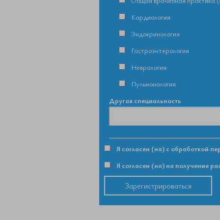
Общая врачебная практика (
Кардиология
Эндокринология
Гастроэнтерология
Неврология
Пульмонология
Другая специальность
Я согласен (на) с обработкой п
Я согласен (на) на получение р
Зарегистрироваться