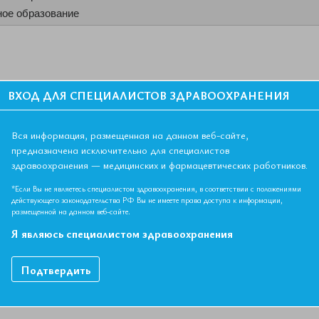
ое образование
оведения | Кофе-брейк
ВХОД ДЛЯ СПЕЦИАЛИСТОВ ЗДРАВООХРАНЕНИЯ
Вся информация, размещенная на данном веб-сайте,
н., главный врач ГБУЗ ТО «Областной клинический
предназначена исключительно для специалистов
, главный внештатный специалист кардиолог МЗ Тверской
здравоохранения — медицинских и фармацевтических работников.
*Если Вы не являетесь специалистом здравоохранения, в соответствии с положениями
действующего законодательства РФ Вы не имеете права доступа к информации,
размещенной на данном веб-сайте.
 проблемы в лечении артериальной гипертензии и
рутюнов Г.П.
Я являюсь специалистом здравоохранения
 дислипидемии: одинаковое для всех или разное для
Подтвердить
баллы НМО не начисляются).