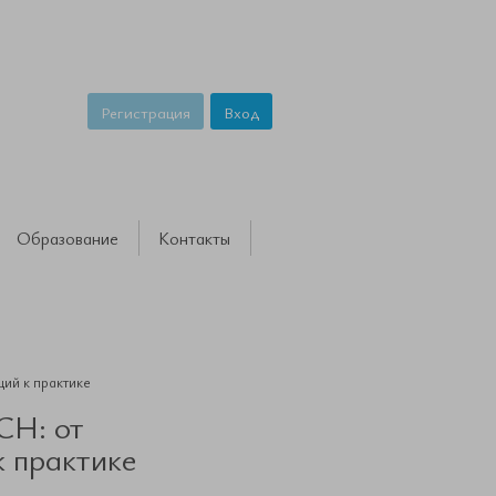
Регистрация
Вход
Образование
Контакты
ий к практике
СН: от
к практике