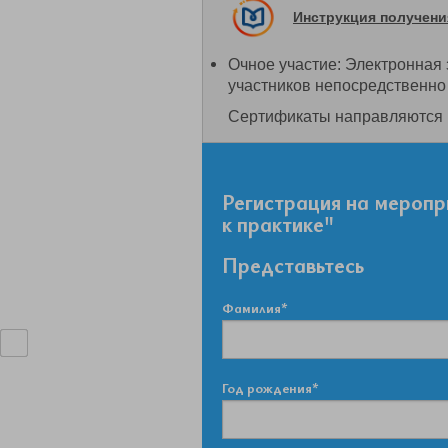
Инструкция получен
Очное участие: Электронная 
участников непосредственно
Сертификаты направляются н
Регистрация на мероп
к практике"
Представьтесь
Фамилия*
Год рождения*