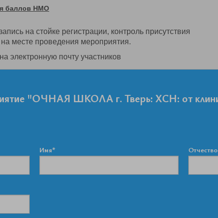
ия баллов НМО
запись на стойке регистрации, контроль присутствия
 на месте проведения мероприятия.
а электронную почту участников
риятие "ОЧНАЯ ШКОЛА г. Тверь: ХСН: от клин
Имя*
Отчество