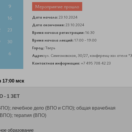
9
Мероприятие прошло
Дата начала:
23.10.2024
5
16
Дата окончания:
23.10.2024
2
23
Время начала регистрации:
16:30
Время начала лекций:
17:00 - 19:00
9
30
Город:
Тверь
6
Адрес:
ул. Симеоновская, 30/27, конференц-зал отеля "
Контактная информация:
+7 495 708 42 23
 17:00 мск
 - 1 ЗЕТ
ВПО); лечебное дело (ВПО и СПО); общая врачебная
(ВПО); терапия (ВПО)
ое образование