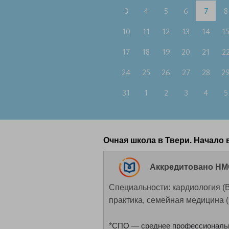
3
4
5
6
7
8
10
11
12
13
14
1
17
18
19
20
21
2
24
25
26
27
28
2
31
1
2
3
4
5
Очная школа в Твери. Начало в
Аккредитовано НМО
Специальности: кардиология (
практика, семейная медицина 
*
СПО — среднее профессиональн