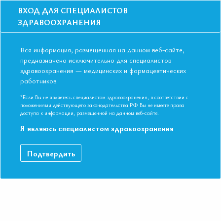
ВХОД ДЛЯ СПЕЦИАЛИСТОВ
ЗДРАВООХРАНЕНИЯ
Вся информация, размещенная на данном веб-сайте,
предназначена исключительно для специалистов
здравоохранения — медицинских и фармацевтических
Главная
Образование
Видео
работников.
Выбор кардиовоскулярных препаратов при хронической болезни
почек
*Если Вы не являетесь специалистом здравоохранения, в соответствии с
Выбор кардиовоскулярных препаратов
положениями действующего законодательства РФ Вы не имеете права
доступа к информации, размещенной на данном веб-сайте.
при хронической болезни почек
Я являюсь специалистом здравоохранения
Видео-запись выступления в рамках Международной
Подтвердить
конференции Евразийской Ассоциации Терапевтов в г. Пермь.
ДАННЫЙ МАТЕРИАЛ ДОСТУПЕН ТОЛЬКО ЧЛЕНАМ
АССОЦИАЦИИ