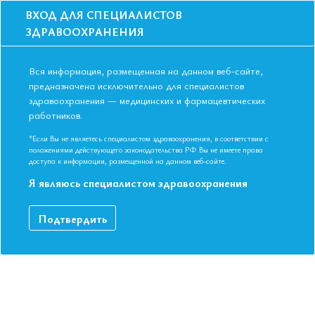
ВХОД ДЛЯ СПЕЦИАЛИСТОВ
ЗДРАВООХРАНЕНИЯ
Вся информация, размещенная на данном веб-сайте,
предназначена исключительно для специалистов
здравоохранения — медицинских и фармацевтических
Главная
Образование
Видео
работников.
Сложные вопросы назначения НОАК в реальной клинической практике
Сложные вопросы назначения НОАК в
*Если Вы не являетесь специалистом здравоохранения, в соответствии с
положениями действующего законодательства РФ Вы не имеете права
реальной клинической практике
доступа к информации, размещенной на данном веб-сайте.
Я являюсь специалистом здравоохранения
Видео-запись выступления в рамках Международной
Подтвердить
конференции Евразийской Ассоциации Терапевтов в г. Пермь
ДАННЫЙ МАТЕРИАЛ ДОСТУПЕН ТОЛЬКО ЧЛЕНАМ
АССОЦИАЦИИ
Если вы являетесь членом ЕАТ, пожалуйста,
авторизируйтесь
.