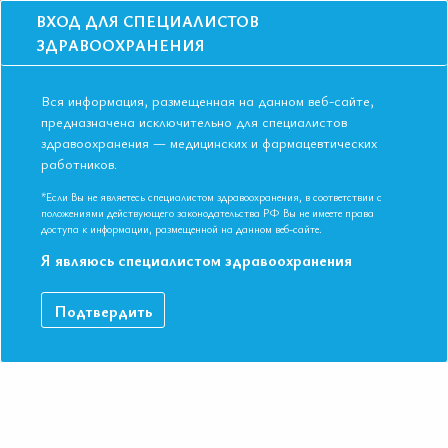
ВХОД ДЛЯ СПЕЦИАЛИСТОВ
ЗДРАВООХРАНЕНИЯ
Вся информация, размещенная на данном веб-сайте,
предназначена исключительно для специалистов
здравоохранения — медицинских и фармацевтических
Главная
Образование
Видео
работников.
Туберкулез как проблема общественного здравоохранения
Туберкулез как проблема
*Если Вы не являетесь специалистом здравоохранения, в соответствии с
положениями действующего законодательства РФ Вы не имеете права
общественного здравоохранения
доступа к информации, размещенной на данном веб-сайте.
Я являюсь специалистом здравоохранения
СИМПОЗИУМ «Фтизиатрический пациент: терапевтические
Подтвердить
аспекты решения проблемы» Д.м.н. профессор Борисов
Сергей Евгеньевич VIII Международная конференция ЕАТ.
Новосибирск ноябрь 2018
ДАННЫЙ МАТЕРИАЛ ДОСТУПЕН ТОЛЬКО ЧЛЕНАМ