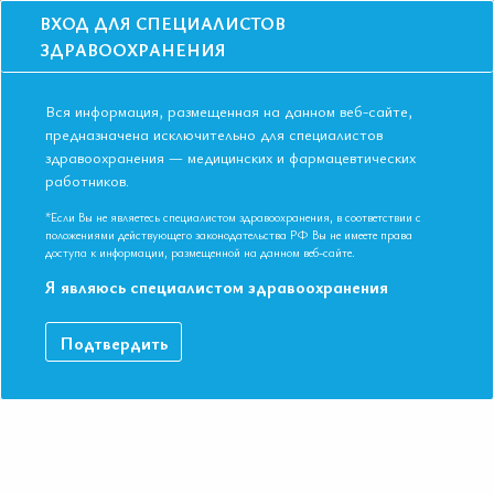
ВХОД ДЛЯ СПЕЦИАЛИСТОВ
ЗДРАВООХРАНЕНИЯ
Вся информация, размещенная на данном веб-сайте,
предназначена исключительно для специалистов
здравоохранения — медицинских и фармацевтических
Главная
Образование
Видео
работников.
Болезнь Бехчета-актуальные вопросы и трудности диагностики и
лечения
*Если Вы не являетесь специалистом здравоохранения, в соответствии с
Болезнь Бехчета-актуальные вопросы и
положениями действующего законодательства РФ Вы не имеете права
доступа к информации, размещенной на данном веб-сайте.
трудности диагностики и лечения
Я являюсь специалистом здравоохранения
Видео-запись выступления в рамках II Съезда Евразийской
Подтвердить
Ассоциации Терапевтов в г. Ереван.
ДАННЫЙ МАТЕРИАЛ ДОСТУПЕН ТОЛЬКО ЧЛЕНАМ
АССОЦИАЦИИ