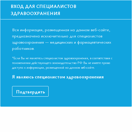
ВХОД ДЛЯ СПЕЦИАЛИСТОВ
ЗДРАВООХРАНЕНИЯ
Вся информация, размещенная на данном веб-сайте,
предназначена исключительно для специалистов
здравоохранения — медицинских и фармацевтических
Главная
Образование
Видео
работников.
Цирроз печени. Современные аспекты клиники и лечения
Цирроз печени. Современные аспекты
*Если Вы не являетесь специалистом здравоохранения, в соответствии с
положениями действующего законодательства РФ Вы не имеете права
клиники и лечения
доступа к информации, размещенной на данном веб-сайте.
Я являюсь специалистом здравоохранения
Видео-запись выступления в рамках II Съезда Евразийской
Подтвердить
Ассоциации Терапевтов в г. Ереван.
ДАННЫЙ МАТЕРИАЛ ДОСТУПЕН ТОЛЬКО ЧЛЕНАМ
АССОЦИАЦИИ
Если вы являетесь членом ЕАТ, пожалуйста,
авторизируйтесь
.