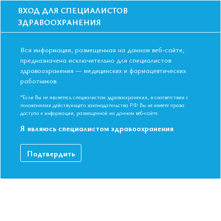
ВХОД ДЛЯ СПЕЦИАЛИСТОВ
ЗДРАВООХРАНЕНИЯ
Вся информация, размещенная на данном веб-сайте,
предназначена исключительно для специалистов
здравоохранения — медицинских и фармацевтических
Главная
Образование
Видео
работников.
Терапевтические проблемы комплексного лечения туберкулеза с
МЛУ_ШЛУ
*Если Вы не являетесь специалистом здравоохранения, в соответствии с
Терапевтические проблемы
положениями действующего законодательства РФ Вы не имеете права
доступа к информации, размещенной на данном веб-сайте.
комплексного лечения туберкулеза с
Я являюсь специалистом здравоохранения
МЛУ_ШЛУ
Подтвердить
СИМПОЗИУМ «Фтизиатрический пациент: терапевтические
аспекты решения проблемы» Д.м.н. профессор Петренко
Татьяна Игоревна VIII Международная конференция ЕАТ.
Новосибирск ноябрь 2018