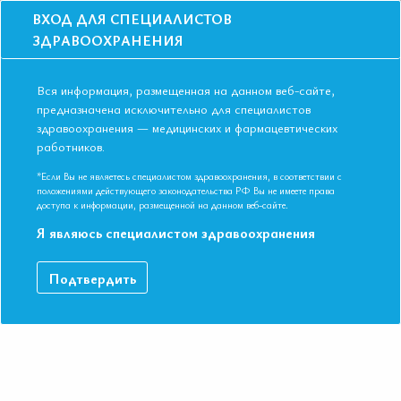
ВХОД ДЛЯ СПЕЦИАЛИСТОВ
ЗДРАВООХРАНЕНИЯ
Вся информация, размещенная на данном веб-сайте,
предназначена исключительно для специалистов
здравоохранения — медицинских и фармацевтических
Главная
Образование
Видео
работников.
ЦИКЛ ЛЕКЦИЙ "Диеты мира" (3 лекции)
ЦИКЛ ЛЕКЦИЙ "Диеты мира" (3
*Если Вы не являетесь специалистом здравоохранения, в соответствии с
положениями действующего законодательства РФ Вы не имеете права
лекции)
доступа к информации, размещенной на данном веб-сайте.
Я являюсь специалистом здравоохранения
Лекция 1 "Диеты Мира", Лекция 2 "Модные диеты", Лекция 3
Подтвердить
"Веганство и вегетарианство". Лектор: Крылов Вадим
Владимирович Диетолог-эндокринолог.
В цикле лекций "Диеты мира" будут рассмотрены основные
диеты, которым следуют люди, особенности каждой из них,
плюсы и минусы, на которые стоит обратить внимание.