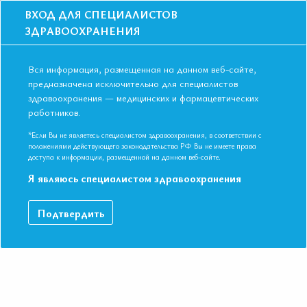
ВХОД ДЛЯ СПЕЦИАЛИСТОВ
ЗДРАВООХРАНЕНИЯ
Вся информация, размещенная на данном веб-сайте,
предназначена исключительно для специалистов
здравоохранения — медицинских и фармацевтических
Главная
Образование
Видео
работников.
Изменения в легких при беременности
Изменения в легких при беременности
*Если Вы не являетесь специалистом здравоохранения, в соответствии с
положениями действующего законодательства РФ Вы не имеете права
доступа к информации, размещенной на данном веб-сайте.
Я являюсь специалистом здравоохранения
Видео-запись выступления в рамках II Съезда Евразийской
Ассоциации Терапевтов в г. Ереван.
Подтвердить
ДАННЫЙ МАТЕРИАЛ ДОСТУПЕН ТОЛЬКО ЧЛЕНАМ
АССОЦИАЦИИ
Если вы являетесь членом ЕАТ, пожалуйста,
авторизируйтесь
.