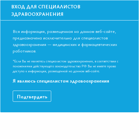
ВХОД ДЛЯ СПЕЦИАЛИСТОВ
ЗДРАВООХРАНЕНИЯ
Вся информация, размещенная на данном веб-сайте,
предназначена исключительно для специалистов
здравоохранения — медицинских и фармацевтических
Главная
Образование
Видео
работников.
Стабильная ИБС. Рекомендации и реальная практика
Стабильная ИБС. Рекомендации и
*Если Вы не являетесь специалистом здравоохранения, в соответствии с
положениями действующего законодательства РФ Вы не имеете права
реальная практика
доступа к информации, размещенной на данном веб-сайте.
Я являюсь специалистом здравоохранения
Профессор, д.м.н. Лебедева Анастасия Юрьевна. IV Съезд
Подтвердить
Евразийской Ассоциации Терапевтов. Республика Узбекистан,
г. Ташкент. 18-19 мая 2018г.
ДАННЫЙ МАТЕРИАЛ ДОСТУПЕН ТОЛЬКО ЧЛЕНАМ
АССОЦИАЦИИ