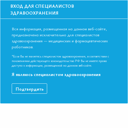
ВХОД ДЛЯ СПЕЦИАЛИСТОВ
ЗДРАВООХРАНЕНИЯ
Вся информация, размещенная на данном веб-сайте,
предназначена исключительно для специалистов
здравоохранения — медицинских и фармацевтических
Главная
Образование
Видео
СС. Лекция 2. Варфарин или НОАК
работников.
СС. Лекция 2. Варфарин или НОАК
*Если Вы не являетесь специалистом здравоохранения, в соответствии с
положениями действующего законодательства РФ Вы не имеете права
доступа к информации, размещенной на данном веб-сайте.
Скоростная сессия ФИБРИЛЛЯЦИЯ ПРЕДСЕРДИЙ,
Я являюсь специалистом здравоохранения
СОВРЕМЕННОЕ СОСТОЯНИЕ ПРОБЛЕМЫ Гендлин
Геннадий Ефимович Д.м.н., профессор кафедры госпитальной
Подтвердить
терапии ФГБОУ ВО "Российский национальный
исследовательский медицинский университет имени
Н.И.Пирогова" (Российская Федерация)
ДАННЫЙ МАТЕРИАЛ ДОСТУПЕН ТОЛЬКО ЧЛЕНАМ