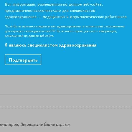
Вся информация, размещенная на данном веб-сайте,
предназначена исключительно для специалистов
здравоохранения — медицинских и фармацевтических работников.
НЫЙ МАТЕРИАЛ ДОСТУПЕН ТОЛЬКО ЧЛЕНАМ АССОЦИ
*Если Вы не являетесь специалистом здравоохранения, в соответствии с положениями
Если вы являетесь членом ЕАТ, пожалуйста,
авторизируйтесь
.
действующего законодательства РФ Вы не имеете права доступа к информации,
размещенной на данном веб-сайте.
Как вступить в Ассоциацию
Я являюсь специалистом здравоохранения
Подтвердить
ментария, Вы можете быть первым