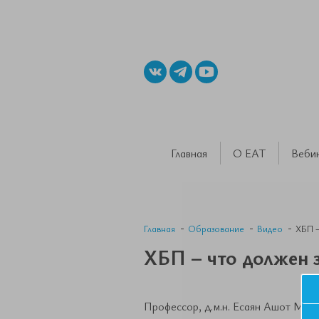
Главная
О ЕАТ
Веби
Главная
Образование
Видео
ХБП –
ХБП – что должен з
Профессор, д.м.н. Есаян Ашот Мовс