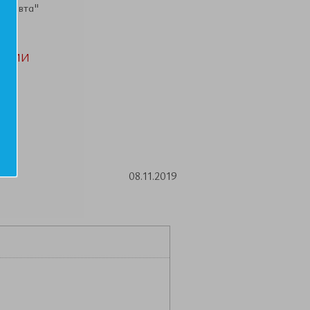
рапевта"
АЦИИ
08.11.2019