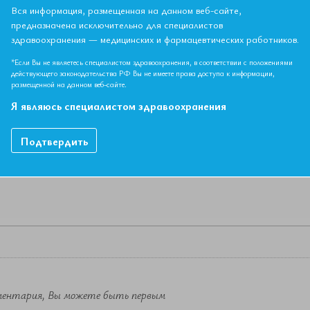
Т. Симпозиум "Тромботические микроангиопатии в практике те
Вся информация, размещенная на данном веб-сайте,
предназначена исключительно для специалистов
здравоохранения — медицинских и фармацевтических работников.
НЫЙ МАТЕРИАЛ ДОСТУПЕН ТОЛЬКО ЧЛЕНАМ АССОЦИ
*Если Вы не являетесь специалистом здравоохранения, в соответствии с положениями
Если вы являетесь членом ЕАТ, пожалуйста,
авторизируйтесь
.
действующего законодательства РФ Вы не имеете права доступа к информации,
размещенной на данном веб-сайте.
Я являюсь специалистом здравоохранения
Как вступить в Ассоциацию
Подтвердить
ментария, Вы можете быть первым