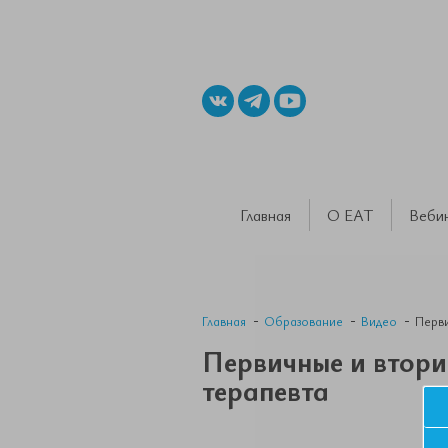
Главная
О ЕАТ
Веби
Главная
Образование
Видео
Перви
Первичные и втори
терапевта