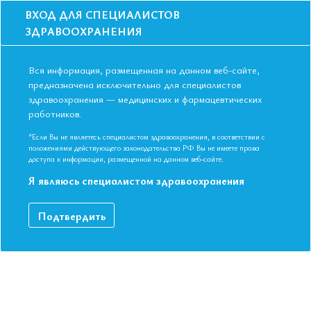
ВХОД ДЛЯ СПЕЦИАЛИСТОВ
ЗДРАВООХРАНЕНИЯ
Вся информация, размещенная на данном веб-сайте,
предназначена исключительно для специалистов
здравоохранения — медицинских и фармацевтических
Главная
Образование
Видео
работников.
Современная классификация инфекций мочевых путей
Современная классификация
*Если Вы не являетесь специалистом здравоохранения, в соответствии с
положениями действующего законодательства РФ Вы не имеете права
инфекций мочевых путей
доступа к информации, размещенной на данном веб-сайте.
Я являюсь специалистом здравоохранения
Утверждение международных рекомендаций. VI
Подтвердить
Международная конференция Евразийской Ассоциации
Терапевтов. Казань, Республика Татарстан 09-10 ноября 2017.
Профессор, д.м.н. Есаян Ашот Мовсесович
ДАННЫЙ МАТЕРИАЛ ДОСТУПЕН ТОЛЬКО ЧЛЕНАМ