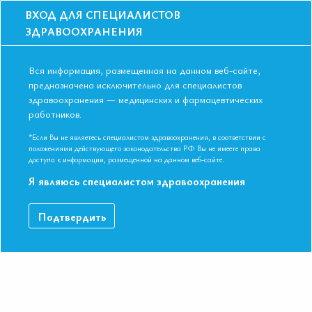
ВХОД ДЛЯ СПЕЦИАЛИСТОВ
ЗДРАВООХРАНЕНИЯ
Вся информация, размещенная на данном веб-сайте,
предназначена исключительно для специалистов
здравоохранения — медицинских и фармацевтических
Главная
Образование
Видео
работников.
Принципы рациональной фармакотерапии инфекции нижних
дыхательных путей
*Если Вы не являетесь специалистом здравоохранения, в соответствии с
Принципы рациональной
положениями действующего законодательства РФ Вы не имеете права
доступа к информации, размещенной на данном веб-сайте.
фармакотерапии инфекции нижних
Я являюсь специалистом здравоохранения
дыхательных путей
Подтвердить
VI Международная конференция Евразийской Ассоциации
Терапевтов. Казань, Республика Татарстан 09-10 ноября 2017.
Профессор, д.м.н. Зайцев Андрей Алексеевич