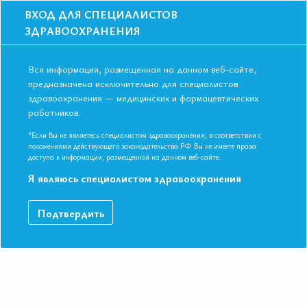
ВХОД ДЛЯ СПЕЦИАЛИСТОВ
ЗДРАВООХРАНЕНИЯ
Вся информация, размещенная на данном веб-сайте,
предназначена исключительно для специалистов
здравоохранения — медицинских и фармацевтических
Главная
Образование
Видео
работников.
Острый перикардит в практике терапевта
Острый перикардит в практике
*Если Вы не являетесь специалистом здравоохранения, в соответствии с
положениями действующего законодательства РФ Вы не имеете права
терапевта
доступа к информации, размещенной на данном веб-сайте.
Я являюсь специалистом здравоохранения
Видео-запись выступления в рамках IV Международной
Подтвердить
конференции Евразийской Ассоциации Терапевтов в г.
Нижний Новгород.
ДАННЫЙ МАТЕРИАЛ ДОСТУПЕН ТОЛЬКО ЧЛЕНАМ
АССОЦИАЦИИ