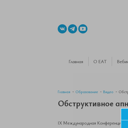
Главная
О ЕАТ
Веби
Главная
Образование
Видео
Обстр
Обструктивное апн
IX Международная Конференция Е