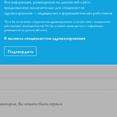
Вся информация, размещенная на данном веб-сайте,
предназначена исключительно для специалистов
здравоохранения — медицинских и фармацевтических работников.
НЫЙ МАТЕРИАЛ ДОСТУПЕН ТОЛЬКО ЧЛЕНАМ АССОЦИ
Если вы являетесь членом ЕАТ, пожалуйста,
авторизируйтесь
.
*Если Вы не являетесь специалистом здравоохранения, в соответствии с положениями
действующего законодательства РФ Вы не имеете права доступа к информации,
размещенной на данном веб-сайте.
Как вступить в Ассоциацию
Я являюсь специалистом здравоохранения
Подтвердить
ментария, Вы можете быть первым