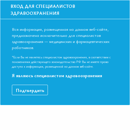
ВХОД ДЛЯ СПЕЦИАЛИСТОВ
ЗДРАВООХРАНЕНИЯ
Вся информация, размещенная на данном веб-сайте,
предназначена исключительно для специалистов
здравоохранения — медицинских и фармацевтических
Главная
Образование
Видео
Дифференциальный диагноз асцита
работников.
Дифференциальный диагноз асцита
*Если Вы не являетесь специалистом здравоохранения, в соответствии с
положениями действующего законодательства РФ Вы не имеете права
доступа к информации, размещенной на данном веб-сайте.
Видео-запись выступления в рамках Международной
Я являюсь специалистом здравоохранения
конференции Евразийской Ассоциации Терапевтов в г. Пермь.
Подтвердить
ДАННЫЙ МАТЕРИАЛ ДОСТУПЕН ТОЛЬКО ЧЛЕНАМ
АССОЦИАЦИИ
Если вы являетесь членом ЕАТ, пожалуйста,
авторизируйтесь
.
Как вступить в Ассоциацию