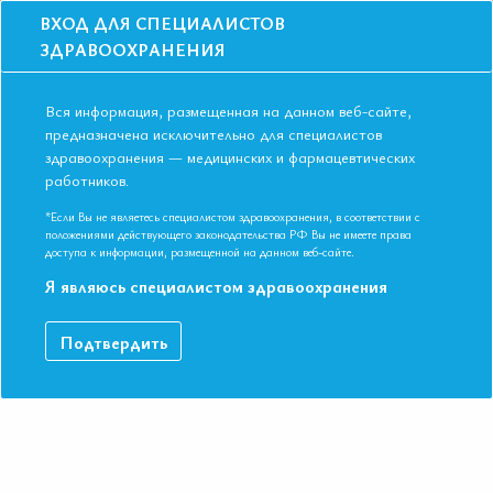
ВХОД ДЛЯ СПЕЦИАЛИСТОВ
ЗДРАВООХРАНЕНИЯ
Вся информация, размещенная на данном веб-сайте,
предназначена исключительно для специалистов
здравоохранения — медицинских и фармацевтических
Главная
Образование
Видео
работников.
ХБП и АГ - сложные вопросы лечения
ХБП и АГ - сложные вопросы лечения
*Если Вы не являетесь специалистом здравоохранения, в соответствии с
положениями действующего законодательства РФ Вы не имеете права
доступа к информации, размещенной на данном веб-сайте.
Я являюсь специалистом здравоохранения
Видео-запись выступления в рамках Международной
конференции Евразийской Ассоциации Терапевтов в г. Пермь.
Подтвердить
ДАННЫЙ МАТЕРИАЛ ДОСТУПЕН ТОЛЬКО ЧЛЕНАМ
АССОЦИАЦИИ
Если вы являетесь членом ЕАТ, пожалуйста,
авторизируйтесь
.