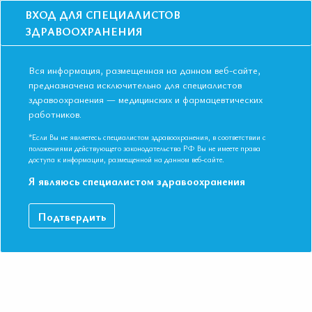
ВХОД ДЛЯ СПЕЦИАЛИСТОВ
ЗДРАВООХРАНЕНИЯ
Вся информация, размещенная на данном веб-сайте,
предназначена исключительно для специалистов
здравоохранения — медицинских и фармацевтических
Главная
Образование
Видео
работников.
Лекарственные взаимодействия сартанов и иАПФ с другими классами
препаратов
*Если Вы не являетесь специалистом здравоохранения, в соответствии с
Лекарственные взаимодействия
положениями действующего законодательства РФ Вы не имеете права
доступа к информации, размещенной на данном веб-сайте.
сартанов и иАПФ с другими классами
Я являюсь специалистом здравоохранения
препаратов
Подтвердить
IX Международная Конференция ЕАТ. Симпозиум
«Лекарственные взаимодействия: что нужно знать
практикующему врачу»