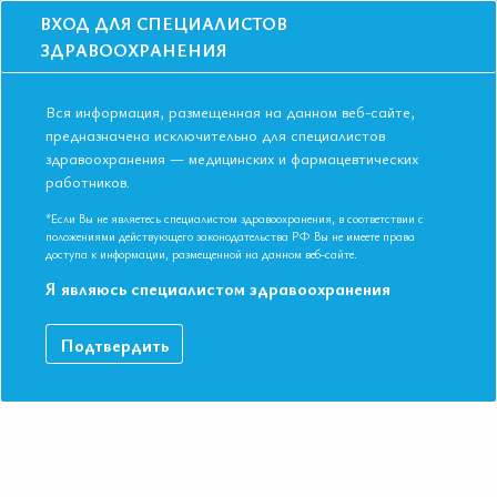
ВХОД ДЛЯ СПЕЦИАЛИСТОВ
ЗДРАВООХРАНЕНИЯ
Вся информация, размещенная на данном веб-сайте,
предназначена исключительно для специалистов
здравоохранения — медицинских и фармацевтических
Главная
Образование
Видео
работников.
ФОРУМ "Свободное мнение". «Критические вопросы 2019 года»
ФОРУМ "Свободное мнение".
*Если Вы не являетесь специалистом здравоохранения, в соответствии с
положениями действующего законодательства РФ Вы не имеете права
«Критические вопросы 2019 года»
доступа к информации, размещенной на данном веб-сайте.
Я являюсь специалистом здравоохранения
• Статины: так ли они эффективны как мы думаем? •
Подтвердить
Ингибиторы АПФ: можно ли говорить о завершении эпохи их
применения? Модератор: Арутюнов А.Г. (Российская
Федерация) Участники: Ардашев А.В. (Российская
Федерация), Арутюнов Г.П. (Российская Федерация), Гендлин
Г.Е. (Российская Федерация), Калинкин А.Л. (Российская
Федерация), Камилова У.К. (Республика Узбекистан),