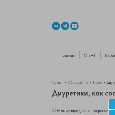
Главная
О ЕАТ
Веби
Главная
Образование
Видео
Диуре
Диуретики, как со
VI Международная конференция Евр