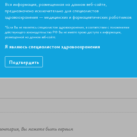
Вся информация, размещенная на данном веб-сайте,
предназначена исключительно для специалистов
здравоохранения — медицинских и фармацевтических работников.
НЫЙ МАТЕРИАЛ ДОСТУПЕН ТОЛЬКО ЧЛЕНАМ АССОЦИ
*Если Вы не являетесь специалистом здравоохранения, в соответствии с положениями
Если вы являетесь членом ЕАТ, пожалуйста,
авторизируйтесь
.
действующего законодательства РФ Вы не имеете права доступа к информации,
размещенной на данном веб-сайте.
Как вступить в Ассоциацию
Я являюсь специалистом здравоохранения
Подтвердить
ментария, Вы можете быть первым