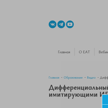
Главная
О ЕАТ
Веби
Главная
Образование
Видео
Диффе
Дифференциальный 
имитирующими И