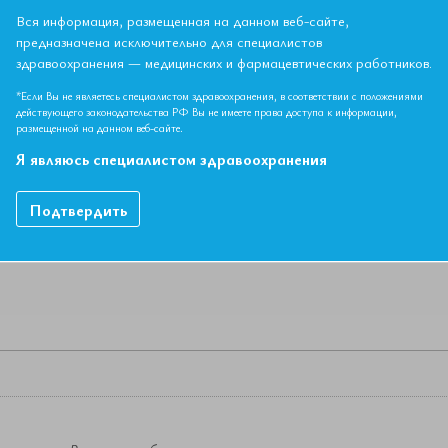
гноз» Гендлин Геннадий Ефимович Д.м.н., профессор кафедры 
Вся информация, размещенная на данном веб-сайте,
вательский медицинский университет имени Н.И.Пирогова" (Рос
предназначена исключительно для специалистов
здравоохранения — медицинских и фармацевтических работников.
*Если Вы не являетесь специалистом здравоохранения, в соответствии с положениями
НЫЙ МАТЕРИАЛ ДОСТУПЕН ТОЛЬКО ЧЛЕНАМ АССОЦИ
действующего законодательства РФ Вы не имеете права доступа к информации,
размещенной на данном веб-сайте.
Если вы являетесь членом ЕАТ, пожалуйста,
авторизируйтесь
.
Я являюсь специалистом здравоохранения
Как вступить в Ассоциацию
Подтвердить