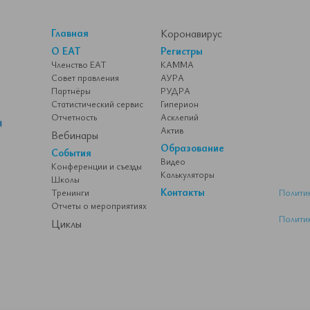
Главная
Коронавирус
О ЕАТ
Регистры
Членство ЕАТ
КАММА
Совет правления
АУРА
Партнёры
РУДРА
Статистический сервис
Гиперион
Отчетность
Асклепий
Актив
Вебинары
Образование
События
Видео
Конференции и съезды
Калькуляторы
Школы
Контакты
Тренинги
Полити
Отчеты о мероприятиях
Полити
Циклы