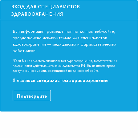
ВХОД ДЛЯ СПЕЦИАЛИСТОВ
ЗДРАВООХРАНЕНИЯ
Вся информация, размещенная на данном веб-сайте,
предназначена исключительно для специалистов
здравоохранения — медицинских и фармацевтических
Главная
Образование
Видео
работников.
Антибактериальная терапия у полиморбидных пациентов
Антибактериальная терапия у
*Если Вы не являетесь специалистом здравоохранения, в соответствии с
положениями действующего законодательства РФ Вы не имеете права
полиморбидных пациентов
доступа к информации, размещенной на данном веб-сайте.
Я являюсь специалистом здравоохранения
VI Международная конференция ЕАТ. Казань, Татарстан,
Подтвердить
2017
ДАННЫЙ МАТЕРИАЛ ДОСТУПЕН ТОЛЬКО ЧЛЕНАМ
АССОЦИАЦИИ
Если вы являетесь членом ЕАТ, пожалуйста,
авторизируйтесь
.