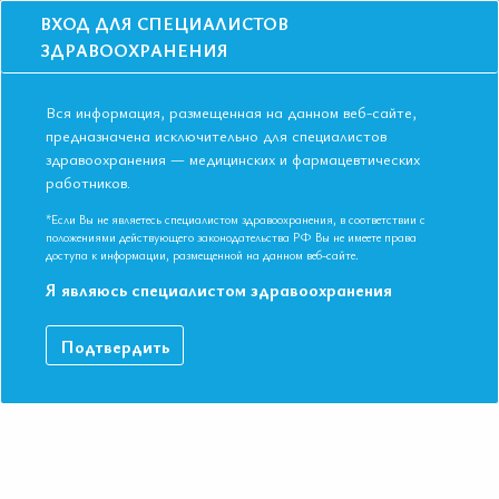
ВХОД ДЛЯ СПЕЦИАЛИСТОВ
ЗДРАВООХРАНЕНИЯ
Вся информация, размещенная на данном веб-сайте,
предназначена исключительно для специалистов
здравоохранения — медицинских и фармацевтических
Главная
Курсы
работников.
Синдемия метаболических заболеваний: от теории к практике
*Если Вы не являетесь специалистом здравоохранения, в соответствии с
положениями действующего законодательства РФ Вы не имеете права
доступа к информации, размещенной на данном веб-сайте.
Курс
Я являюсь специалистом здравоохранения
Синдемия метаболических
заболеваний: от теории к
Подтвердить
практике
Период проведения: 14 февраля -
3 декабря 2024