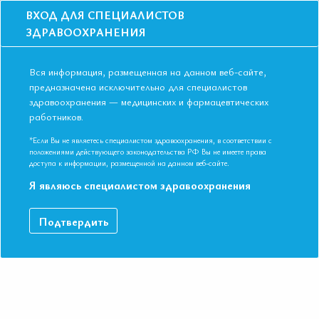
ВХОД ДЛЯ СПЕЦИАЛИСТОВ
ЗДРАВООХРАНЕНИЯ
Вся информация, размещенная на данном веб-сайте,
предназначена исключительно для специалистов
здравоохранения — медицинских и фармацевтических
Главная
Новости
Конгресс ЕАТ аккредитован. НМО - 18 ЗЕТ
работников.
Конгресс ЕАТ аккредитован. НМО - 18
ЗЕТ
*Если Вы не являетесь специалистом здравоохранения, в соответствии с
положениями действующего законодательства РФ Вы не имеете права
доступа к информации, размещенной на данном веб-сайте.
Я являюсь специалистом здравоохранения
Подтвердить