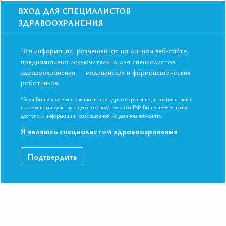
ВХОД ДЛЯ СПЕЦИАЛИСТОВ
ЗДРАВООХРАНЕНИЯ
Вся информация, размещенная на данном веб-сайте,
предназначена исключительно для специалистов
здравоохранения — медицинских и фармацевтических
Главная
Новости
II Неделя Anti-Age на портале “Лечащий врач”
работников.
II Неделя Anti-Age на портале
“Лечащий врач”
*Если Вы не являетесь специалистом здравоохранения, в соответствии с
положениями действующего законодательства РФ Вы не имеете права
доступа к информации, размещенной на данном веб-сайте.
Я являюсь специалистом здравоохранения
Подтвердить
По итогам 2023 года средняя продолжительность жизни
в России увеличилась до 73 лет. Возможно ли замедлить
процессы старения и какие подходы антивозрастной