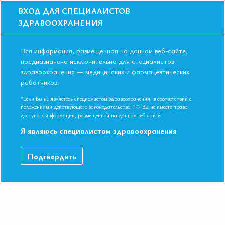
ВХОД ДЛЯ СПЕЦИАЛИСТОВ
ЗДРАВООХРАНЕНИЯ
Вся информация, размещенная на данном веб-сайте,
предназначена исключительно для специалистов
здравоохранения — медицинских и фармацевтических
Главная
Новости
работников.
Физиологическая оценка остаточной ишемии после успешного
ангиографического ЧКВ
*Если Вы не являетесь специалистом здравоохранения, в соответствии с
Физиологическая оценка остаточной
положениями действующего законодательства РФ Вы не имеете права
доступа к информации, размещенной на данном веб-сайте.
ишемии после успешного
Я являюсь специалистом здравоохранения
ангиографического ЧКВ
Подтвердить
ПРЕДПОСЫЛКИ К ПРОВЕДЕНИЮ ИССЛЕДОВАНИЯ
Это исследование было направлено на оценку частоты и
причин аномального мгновенного волнового отношения
(instantaneous wave-free ratio (iFR)) после ангиографически
успешного чрескожного коронарного вмешательства (ЧКВ).
ВВЕДЕНИЕ