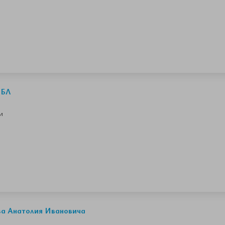
ОБЛ
и
а Анатолия Ивановича