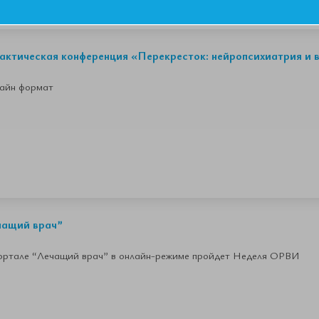
рактическая конференция «Перекресток: нейропсихиатрия и 
лайн формат
чащий врач”
 портале “Лечащий врач” в онлайн-режиме пройдет Неделя ОРВИ