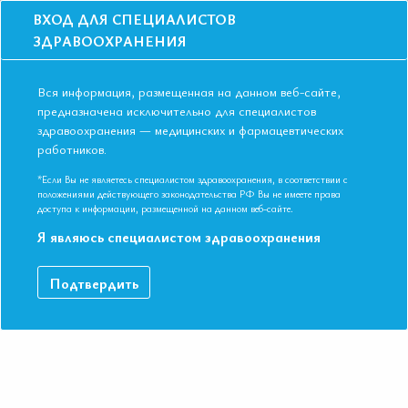
ВХОД ДЛЯ СПЕЦИАЛИСТОВ
ЗДРАВООХРАНЕНИЯ
Вся информация, размещенная на данном веб-сайте,
предназначена исключительно для специалистов
здравоохранения — медицинских и фармацевтических
Главная
Журналы
Редакция журнала
работников.
Редакция журнала
*Если Вы не являетесь специалистом здравоохранения, в соответствии с
положениями действующего законодательства РФ Вы не имеете права
Фамилии членов редакционной коллегии расположены в
доступа к информации, размещенной на данном веб-сайте.
алфавитном порядке
Я являюсь специалистом здравоохранения
Главный Редактор - проф. Д.м.н. Президент Евразийской
Ассоциации Терапевтов Арутюнов Григорий Павлович
Подтвердить
(Российская Федерация)
Editor-in-chief – MD, PhD, Professor. Arutyunov G.P.
(Russian Federation)
Научнй редактор - проф., д.м.н. Гендлин Геннадий
Ефимович (Российская Федерация)
Отвественный секретарь - проф., д.м.н. Орлова Яна