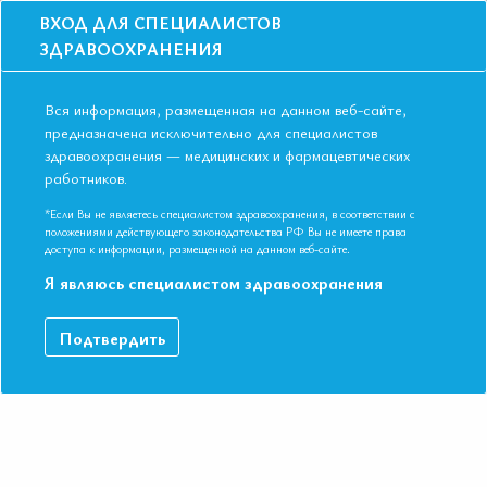
ВХОД ДЛЯ СПЕЦИАЛИСТОВ
ЗДРАВООХРАНЕНИЯ
Вся информация, размещенная на данном веб-сайте,
предназначена исключительно для специалистов
здравоохранения — медицинских и фармацевтических
работников.
Главная
События
Школы
Школа для терапевтов, врачей ОП, кардиологов в Москве в марте
*Если Вы не являетесь специалистом здравоохранения, в соответствии с
2020г
положениями действующего законодательства РФ Вы не имеете права
доступа к информации, размещенной на данном веб-сайте.
Школа для терапевтов, врачей ОП,
Я являюсь специалистом здравоохранения
кардиологов в Москве в марте 2020г
Мероприятие прошло
Подтвердить
Дата начала:
25.03.2020
Дата окончания:
25.03.2020
Время начала регистрации:
16:00
Время начала лекций:
17:00
Город:
Москва