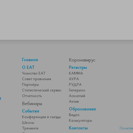
Главная
Коронавирус
О ЕАТ
Регистры
Членство ЕАТ
КАММА
Совет правления
АУРА
Партнёры
РУДРА
Статистический сервис
Гиперион
Отчетность
Асклепий
Актив
Вебинары
Образование
События
Видео
Конференции и съезды
Калькуляторы
Школы
Контакты
Тренинги
Полити