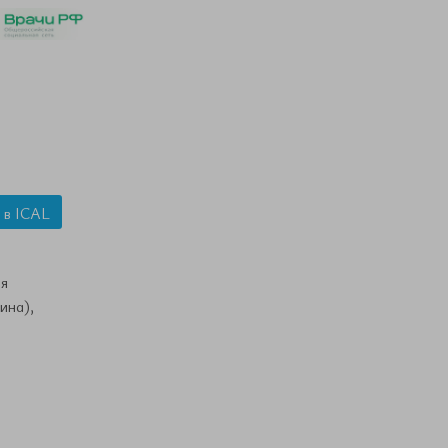
 в ICAL
я
ина),