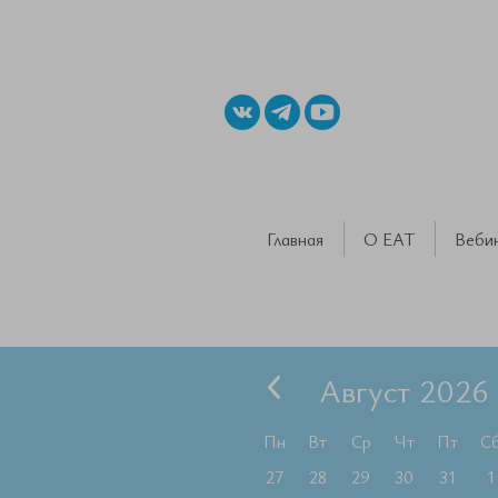
Главная
О ЕАТ
Веби
Август 2026
Пн
Вт
Ср
Чт
Пт
С
27
28
29
30
31
1