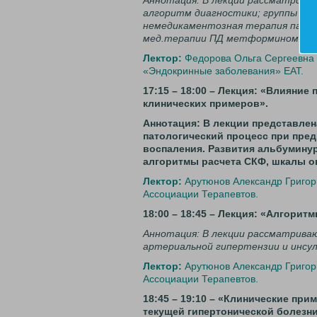
Аннотация: В лекции рассматрива
алгоритм диагностики; группы ри
немедикаментозная терапия пацие
мед.терапии ПД метформином.
Лектор:
Федорова Ольга Сергеевна -
«Эндокринные заболевания» ЕАТ.
17:15 – 18:00 – Лекция: «Влияни
клинических примеров».
Аннотация: В лекции представлен
патологический процесс при пред
воспаления. Развития альбуминур
алгоритмы расчета СКФ, шкалы оц
Лектор:
Арутюнов Александр Григорь
Ассоциации Терапевтов.
18:00 – 18:45 – Лекция: «Алгорит
Аннотация: В лекции рассматрива
артериальной гипертензии и инсу
Лектор:
Арутюнов Александр Григорь
Ассоциации Терапевтов.
18:45 – 19:10 – «Клинические пр
текущей гипертонической болезни