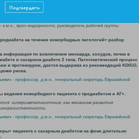
ются: определение предиабета; диагностические критерии и
ска по развитию предиабета; медикаментозная и
Подтвердить
нтов с предиабетом; исследования метформина в ПД; алгорит
 к.м.н., врач-эндокринолог, руководитель рабочей группы
е предиабета на течение коморбидных патологий» разбор
а информация по вовлечению миокарда, сосудов, почки в
иабете и сахарном диабете 2 типа. Патогенетический процесс
ии и протеинурии, дается выдержка из рекомендаций KDIGO,
енки риска.
евич - профессор, д.м.н., генеральный секретарь Евразийской
мы ведения коморбидного пациента с предиабетом и АГ».
ются: гиперсимпатикотония, как механизм развития
линорезистентности.
евич - профессор, д.м.н., генеральный секретарь Евразийской
имеры» пациента с сахарным диабетом на фоне длительно
.