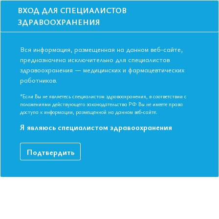
ВХОД ДЛЯ СПЕЦИАЛИСТОВ
ЗДРАВООХРАНЕНИЯ
Вся информация, размещенная на данном веб-сайте,
предназначена исключительно для специалистов
здравоохранения — медицинских и фармацевтических
работников.
Главная
События
Школы
Школа для терапевтов и кардиологов в Уфе в апреле 2019
*Если Вы не являетесь специалистом здравоохранения, в соответствии с
положениями действующего законодательства РФ Вы не имеете права
Школа для терапевтов и кардиологов в
доступа к информации, размещенной на данном веб-сайте.
Уфе в апреле 2019
Я являюсь специалистом здравоохранения
Мероприятие прошло
Подтвердить
Специальности:
Кардиология, Общая врачебная практика
(семейная медицина), Терапия
Дата начала:
23.04.2019
Дата окончания:
23.04.2019
Время начала регистрации:
14:00