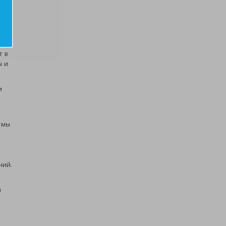
тую
е
т в
ы и
и
тмы
ний.
й