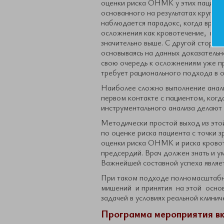
оценки риска ОНМК у этих пациент
основанного на результатах крупн
наблюдается парадокс, когда врач,
осложнения как кровотечение, но
значительно выше. С другой сторон
основываясь на данных доказательн
свою очередь к осложнениям уже п
требует рационального подхода в о
Наиболее сложно выполнение анали
первом контакте с пациентом, когд
инструментального анализа делают
Методически простой выход из это
по оценке риска пациента с точки 
оценки риска ОНМК и риска кровот
предсердий. Врач должен знать и 
Важнейшей составной успеха являет
При таком подходе полномасштабн
мишений и принятия на этой осно
задачей в условиях реальной клинич
Программа мероприятия вк