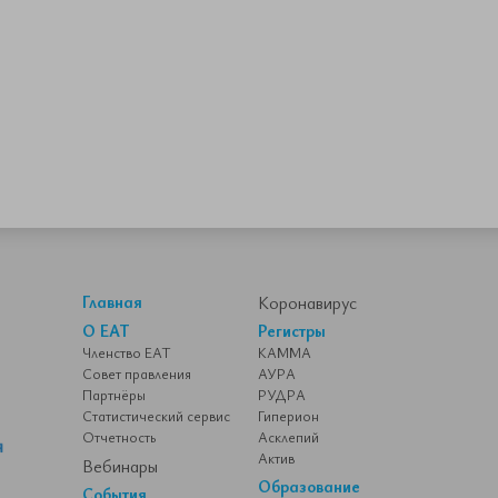
Главная
Коронавирус
О ЕАТ
Регистры
Членство ЕАТ
КАММА
Совет правления
АУРА
Партнёры
РУДРА
Статистический сервис
Гиперион
Отчетность
Асклепий
Актив
Вебинары
Образование
События