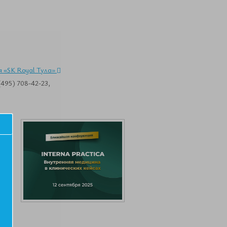
ля «SK Royal Тула»
495) 708-42-23,
ия,
Это
а
ой