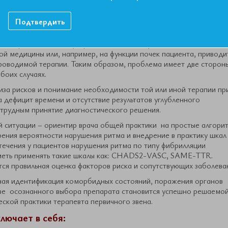
ов и выбора препаратов способных снижать его вероятность не
ых исследований и рекомендаций современных руководств. Зачас
Подтвердить
 не назначает оральные антикоагулянты из опасения такого
 суммарный риска перенесения пациентом ОНМК и смерти
ы, неправильный выбор орального антикоагулянта или его дозы, н
ой медицины или, например, на функции почек пациента, приводи
роводимой терапии. Таким образом, проблема имеет две сторон
боих случаях.
за рисков и понимание необходимости той или иной терапии пр
а дефицит времени и отсутствие результатов углубленного
 трудным принятие диагностического решения.
й ситуации – ориентир врача общей практики на простые алгори
зрения вероятности нарушения ритма и внедрение в практику шкал
ечения у пациентов нарушения ритма по типу фибрилляции
уметь применять такие шкалы как: CHADS2-VASC, SAME-TTR.
ся правильная оценка факторов риска и сопутствующих заболева
ая идентификация коморбидных состояний, поражения органов
ве осознанного выбора препарата становится успешно решаемо
еской практики терапевта первичного звена.
лючает в себя: