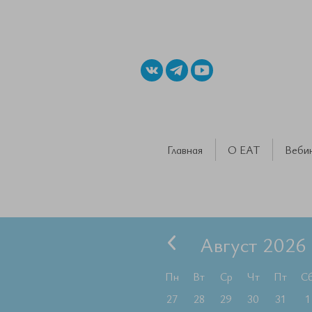
Главная
О ЕАТ
Веби
Август 2026
Пн
Вт
Ср
Чт
Пт
С
27
28
29
30
31
1