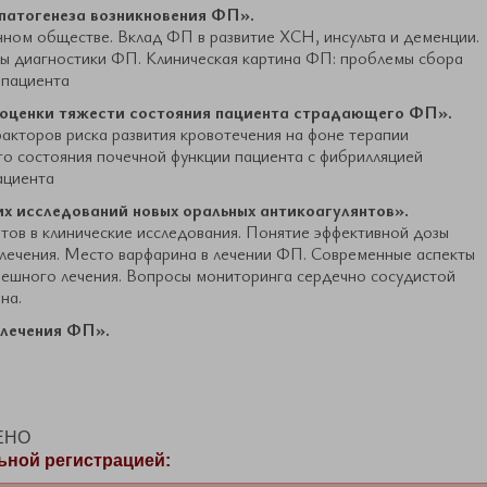
 патогенеза возникновения ФП».
ном обществе. Вклад ФП в развитие ХСН, инсульта и деменции.
ы диагностики ФП. Клиническая картина ФП: проблемы сбора
 пациента
ы оценки тяжести состояния пациента страдающего ФП».
факторов риска развития кровотечения на фоне терапии
го состояния почечной функции пациента с фибрилляцией
ациента
их исследований новых оральных антикоагулянтов».
тов в клинические исследования. Понятие эффективной дозы
 лечения. Место варфарина в лечении ФП. Современные аспекты
пешного лечения. Вопросы мониторинга сердечно сосудистой
на.
 лечения ФП».
ЕНО
ьной регистрацией: