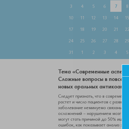
3
4
5
6
7
8
10
11
12
13
14
1
17
18
19
20
21
2
24
25
26
27
28
2
31
1
2
3
4
5
Тема «Современные аспект
Сложные вопросы в повседн
новых оральных антикоагул
Следует признать, что в современн
растет и число пациентов с разви
заболевание неминуемо связаны с
осложнений – нарушением мозговог
могут стать причиной до 50% ишем
ошибок, как показывает анализ это