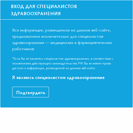
ВХОД ДЛЯ СПЕЦИАЛИСТОВ
ЗДРАВООХРАНЕНИЯ
Вся информация, размещенная на данном веб-сайте,
предназначена исключительно для специалистов
здравоохранения — медицинских и фармацевтических
работников.
Главная
События
Школы
Школа для терапевтов и кардиологов в Ростове-на-Дону в декабре
*Если Вы не являетесь специалистом здравоохранения, в соответствии с
2018
положениями действующего законодательства РФ Вы не имеете права
доступа к информации, размещенной на данном веб-сайте.
Школа для терапевтов и кардиологов в
Я являюсь специалистом здравоохранения
Ростове-на-Дону в декабре 2018
Мероприятие прошло
Подтвердить
Дата начала:
12.12.2018
Дата окончания:
12.12.2018
Время начала регистрации:
16:00
Город:
Ростов-на-Дону
Адрес:
г. Ростов-на-Дону, ул. Шаумяна 39, конференц-зал отеля