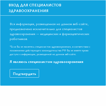
ВХОД ДЛЯ СПЕЦИАЛИСТОВ
ЗДРАВООХРАНЕНИЯ
Вся информация, размещенная на данном веб-сайте,
предназначена исключительно для специалистов
здравоохранения — медицинских и фармацевтических
работников.
Главная
События
Школы
Школа для терапевтов и кардиологов в Рязани в июне 2017. ФП
*Если Вы не являетесь специалистом здравоохранения, в соответствии с
положениями действующего законодательства РФ Вы не имеете права
Школа для терапевтов и кардиологов в
доступа к информации, размещенной на данном веб-сайте.
Рязани в июне 2017. ФП
Я являюсь специалистом здравоохранения
Мероприятие прошло
Подтвердить
Дата начала:
13.06.2017
Дата окончания:
13.06.2017
Время начала регистрации:
15:30
Город:
Рязань
Адрес:
г. Рязань, Первомайский проспект, 54 конференц-зал