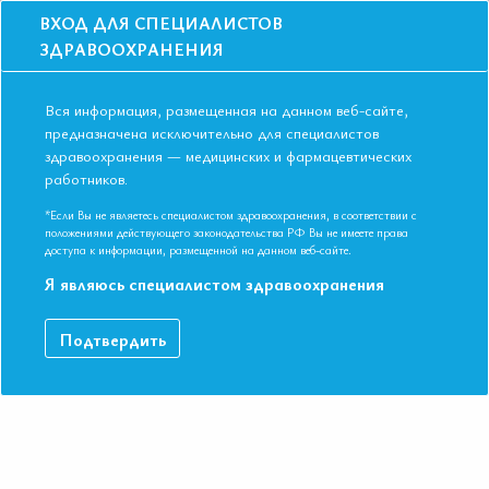
ВХОД ДЛЯ СПЕЦИАЛИСТОВ
ЗДРАВООХРАНЕНИЯ
Вся информация, размещенная на данном веб-сайте,
предназначена исключительно для специалистов
здравоохранения — медицинских и фармацевтических
работников.
Главная
События
Школы
Школа для терапевтов и кардиологов в Омске в октябре 2018 года
*Если Вы не являетесь специалистом здравоохранения, в соответствии с
положениями действующего законодательства РФ Вы не имеете права
Школа для терапевтов и кардиологов в
доступа к информации, размещенной на данном веб-сайте.
Омске в октябре 2018 года
Я являюсь специалистом здравоохранения
Мероприятие прошло
Подтвердить
Специальности:
Кардиология, Общая врачебная практика
(семейная медицина), Терапия
Дата начала:
25.10.2018
Дата окончания:
25.10.2018
Время начала регистрации:
16:00