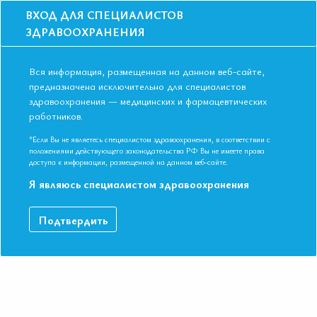
ВХОД ДЛЯ СПЕЦИАЛИСТОВ
ЗДРАВООХРАНЕНИЯ
Вся информация, размещенная на данном веб-сайте,
предназначена исключительно для специалистов
здравоохранения — медицинских и фармацевтических
работников.
Главная
События
Школы
Школа для терапевтов и кардиологов в Новосибирске в марте 2018
*Если Вы не являетесь специалистом здравоохранения, в соответствии с
года
положениями действующего законодательства РФ Вы не имеете права
доступа к информации, размещенной на данном веб-сайте.
Школа для терапевтов и кардиологов в
Я являюсь специалистом здравоохранения
Новосибирске в марте 2018 года
Мероприятие прошло
Подтвердить
Дата начала:
29.03.2018
Дата окончания:
29.03.2018
Время начала регистрации:
15:00
Город:
Новосибирск
Адрес:
г. Новосибирск, ул. Каменская, 7/1 конференц-зал отеля