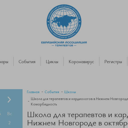
нары
События
Циклы
Коронавирус
Регистры
Главная
События
Школы
Школа для терапевтов и кардиологов в Нижнем Новгороде 
Коморбидность
Школа для терапевтов и кар
б
Вс
Нижнем Новгороде в октябре
2