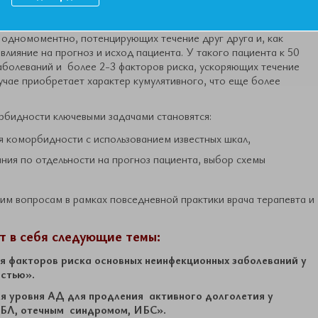
ляция предсердий, хроническая обструктивная болезнь легких и
дный пациент, то есть пациент, заведомо сочетающий в себе два
 одномоментно, потенцирующих течение друг друга и, как
лияние на прогноз и исход пациента. У такого пациента к 50
аболеваний и более 2-3 факторов риска, ускоряющих течение
лучае приобретает характер кумулятивного, что еще более
рбидности ключевыми задачами становятся:
я коморбидности с использованием известных шкал,
ния по отдельности на прогноз пациента, выбор схемы
им вопросам в рамках повседневной практики врача терапевта и
 в себя следующие темы:
ля факторов риска основных неинфекционных заболеваний у
стью».
ля уровня АД для продления активного долголетия у
БЛ, отечным синдромом, ИБС».