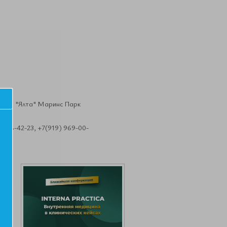
нц-зал "Ялта" Маринс Парк
 708-42-23, +7(919) 969-00-
а