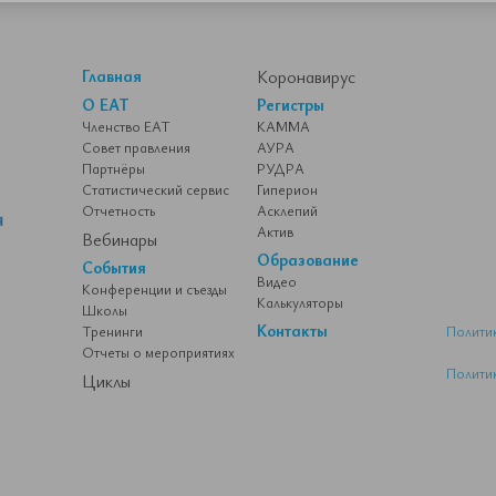
Главная
Коронавирус
О ЕАТ
Регистры
Членство ЕАТ
КАММА
Совет правления
АУРА
Партнёры
РУДРА
Статистический сервис
Гиперион
Отчетность
Асклепий
Актив
Вебинары
Образование
События
Видео
Конференции и съезды
Калькуляторы
Школы
Контакты
Тренинги
Полити
Отчеты о мероприятиях
Полити
Циклы