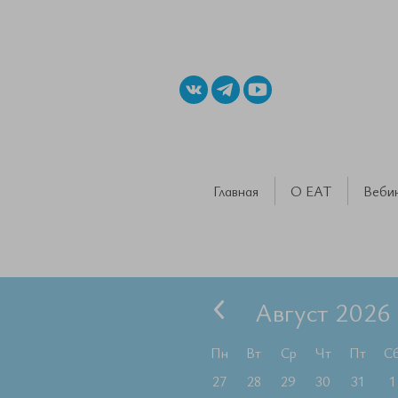
Главная
О ЕАТ
Веби
Август 2026
Пн
Вт
Ср
Чт
Пт
С
27
28
29
30
31
1