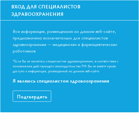
ВХОД ДЛЯ СПЕЦИАЛИСТОВ
ЗДРАВООХРАНЕНИЯ
Вся информация, размещенная на данном веб-сайте,
предназначена исключительно для специалистов
здравоохранения — медицинских и фармацевтических
работников.
Главная
События
Школы
Школа для терапевтов и кардиологов в Москве в марте 2019 г
*Если Вы не являетесь специалистом здравоохранения, в соответствии с
положениями действующего законодательства РФ Вы не имеете права
Школа для терапевтов и кардиологов в
доступа к информации, размещенной на данном веб-сайте.
Москве в марте 2019 г
Я являюсь специалистом здравоохранения
Мероприятие прошло
Подтвердить
Специальности:
Кардиология, Общая врачебная практика
(семейная медицина), Терапия, Эндокринология
Дата начала:
13.03.2019
Дата окончания:
13.03.2019
Время начала регистрации:
15:30